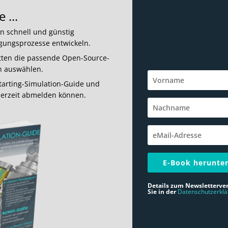
 ...
ion schnell und günstig
igungsprozesse entwickeln.
itten die passende Open-Source-
n auswählen.
arting-Simulation-Guide und
derzeit abmelden können.
E-Book herunte
Details zum Newsletterve
Sie in der
Datenschutzerkl