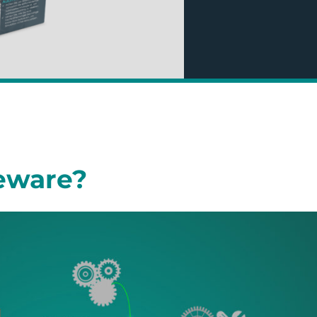
eware?