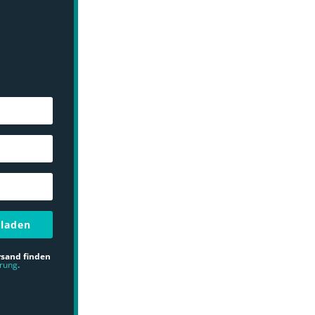
rladen
rsand finden
ärung
.