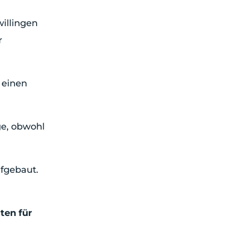
willingen
r
 einen
ge, obwohl
ufgebaut.
ten für