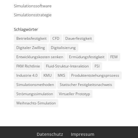
Simulationssoftware
Simulationsstrategie
Schlagwörter
Betriebsfestigkeit
CFD
Dauerfestigkeit
Digitaler Zwilling
Digitalisierung
Entwicklungskosten senken
Ermüdungsfestigkeit
FEM
FKM Richtlinie
Fluid-Struktur-Interaktion
FSI
Industrie 4.0
KMU
MKS
Produktentstehungsprozess
Simulationsmethoden
Statischer Festigkeitsnachweis
Strömungssimulation
Virtueller Prototyp
Weihnachts-Simulation
Datenschutz
Impressum