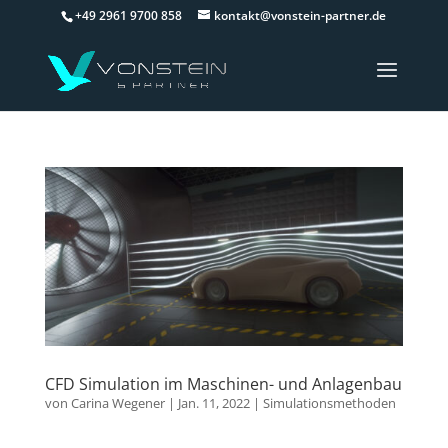
+49 2961 9700 858
kontakt@vonstein-partner.de
CFD Simulation im Maschinen- und Anlagenbau
von
Carina Wegener
|
Jan. 11, 2022
|
Simulationsmethoden